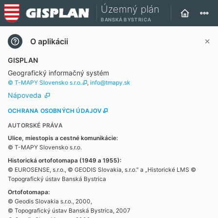
Územný plán
BANSKÁ BYSTRICA
O aplikácii
GISPLAN
Geografický informačný systém
© T-MAPY Slovensko s.r.o.
,
info@tmapy.sk
Nápoveda
OCHRANA OSOBNÝCH ÚDAJOV
AUTORSKÉ PRÁVA
Ulice, miestopis a cestné komunikácie:
© T-MAPY Slovensko s.r.o.
Historická ortofotomapa (1949 a 1955):
© EUROSENSE, s.r.o., © GEODIS Slovakia, s.r.o." a „Historické LMS ©
Topografický ústav Banská Bystrica
Ortofotomapa:
© Geodis Slovakia s.r.o., 2000,
© Topografický ústav Banská Bystrica, 2007