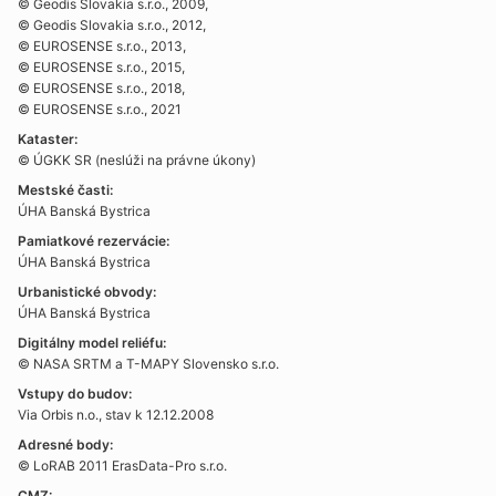
© Geodis Slovakia s.r.o., 2009,
© Geodis Slovakia s.r.o., 2012,
© EUROSENSE s.r.o., 2013,
© EUROSENSE s.r.o., 2015,
© EUROSENSE s.r.o., 2018,
© EUROSENSE s.r.o., 2021
Kataster:
© ÚGKK SR (neslúži na právne úkony)
Mestské časti:
ÚHA Banská Bystrica
Pamiatkové rezervácie:
ÚHA Banská Bystrica
Urbanistické obvody:
ÚHA Banská Bystrica
Digitálny model reliéfu:
© NASA SRTM a T-MAPY Slovensko s.r.o.
Vstupy do budov:
Via Orbis n.o., stav k 12.12.2008
ZDIEĽAŤ MAPU
SLEDOVAŤ MOJU POLOHU
Adresné body:
© LoRAB 2011 ErasData-Pro s.r.o.
0
500 m
1000 m
Územný plán: Slúži len na informatívne účely
,
Kataster: © ÚGKK SR, March 2026
CMZ: